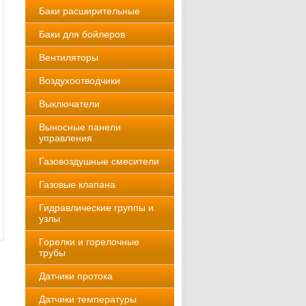
Баки расширительные
Баки для бойлеров
Вентиляторы
Воздухоотводчики
Выключатели
Выносные панели
управления
Газовоздушные смесители
Газовые клапана
Гидравлические группы и
узлы
Горелки и горелочные
трубы
Датчики протока
Датчики температуры