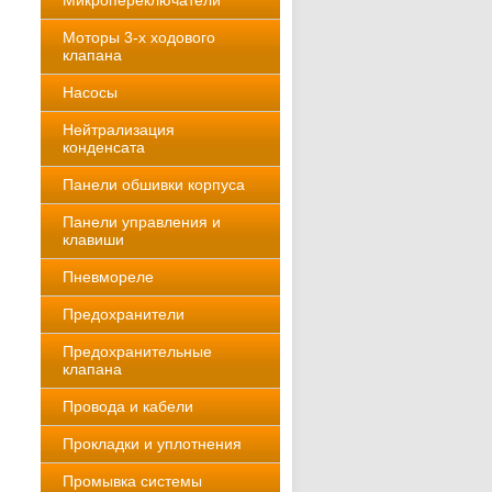
Микропереключатели
Моторы 3-х ходового
клапана
Насосы
Нейтрализация
конденсата
Панели обшивки корпуса
Панели управления и
клавиши
Пневмореле
Предохранители
Предохранительные
клапана
Провода и кабели
Прокладки и уплотнения
Промывка системы