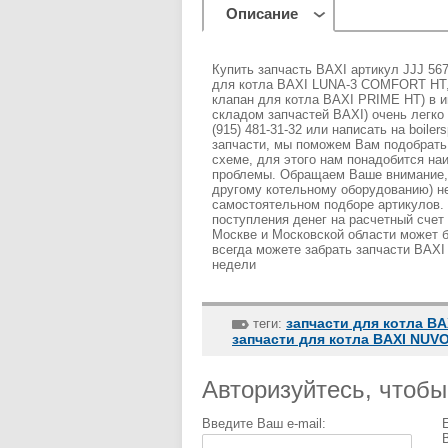
Описание
Купить запчасть BAXI артикул JJJ 56
для котла BAXI LUNA-3 COMFORT HT,
клапан для котла BAXI PRIME HT) в и
складом запчастей BAXI) очень легко 
(915) 481-31-32 или написать на boile
запчасти, мы поможем Вам подобрать
схеме, для этого нам понадобится н
проблемы. Обращаем Ваше внимание, 
другому котельному оборудованию) не
самостоятельном подборе артикулов. 
поступления денег на расчетный счет
Москве и Московской области может 
всегда можете забрать запчасти BAXI
недели
запчасти для котла BA
теги:
запчасти для котла BAXI NU
Авторизуйтесь, чтоб
Введите Ваш e-mail: