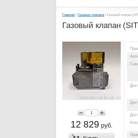
Главная
\
Газовые клапана
\ Газовый клапан (SI
Газовый клапан (SI
Про
Арт
Сам
Дос
Дос
Дос
12 829
Аль
руб.
При