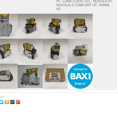
HT, LUNA-3 DUO-TEC, NUVOLA HT,
NUVOLA-3 COMFORT HT, PRIME
HT
ься