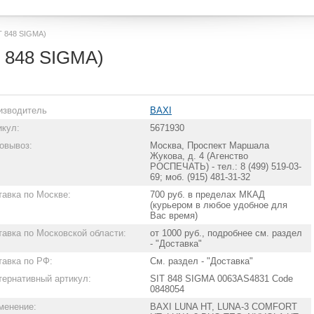
T 848 SIGMA)
T 848 SIGMA)
изводитель
BAXI
икул:
5671930
овывоз:
Москва, Проспект Маршала
Жукова, д. 4 (Агенство
РОСПЕЧАТЬ) - тел.: 8 (499) 519-03-
69; моб. (915) 481-31-32
тавка по Москве:
700 руб. в пределах МКАД
(курьером в любое удобное для
Вас время)
тавка по Московской области:
от 1000 руб., подробнее см. раздел
- "Доставка"
тавка по РФ:
См. раздел - "Доставка"
тернативный артикул:
SIT 848 SIGMA 0063AS4831 Code
0848054
менение:
BAXI LUNA HT, LUNA-3 COMFORT