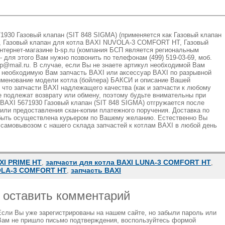
71930 Газовый клапан (SIT 848 SIGMA) (применяется как Газовый клапан
 Газовый клапан для котла BAXI NUVOLA-3 COMFORT HT, Газовый
нтернет-магазине b-sp.ru (компания БСП является региональным
- для этого Вам нужно позвонить по телефонам (499) 519-03-69, моб.
rsp@mail.ru. В случае, если Вы не знаете артикул необходимой Вам
 необходимую Вам запчасть BAXI или аксессуар BAXI по разрывной
аименование модели котла (бойлера) БАКСИ и описание Вашей
что запчасти BAXI надлежащего качества (как и запчасти к любому
 подлежат возврату или обмену, поэтому будьте внимательны при
BAXI 5671930 Газовый клапан (SIT 848 SIGMA) отгружается после
 или предоставления скан-копии платежного поручения. Доставка по
быть осуществлена курьером по Вашему желанию. Естественно Вы
 самовывозом с нашего склада запчастей к котлам BAXI в любой день
XI PRIME HT
запчасти для котла BAXI LUNA-3 COMFORT HT
,
,
VOLA-3 COMFORT HT
запчасть BAXI
,
ы оставить комментарий
Если Вы уже зарегистрированы на нашем сайте, но забыли пароль или
Вам не пришло письмо подтверждения, воспользуйтесь формой