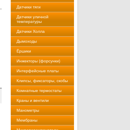
Датчики тяги
Датчики уличной
температуры
Датчики Холла
Дымоходы
Ёршики
Инжекторы (форсунки)
Интерфейсные платы
Клипсы, фиксаторы, скобы
Комнатные термостаты
Краны и вентили
Манометры
Мембраны