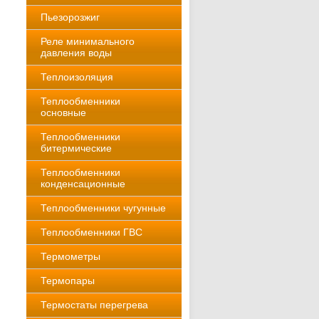
Пьезорозжиг
Реле минимального
давления воды
Теплоизоляция
Теплообменники
основные
Теплообменники
битермические
Теплообменники
конденсационные
Теплообменники чугунные
Теплообменники ГВС
Термометры
Термопары
Термостаты перегрева