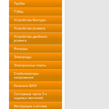
Трубки
ТЭНы
Устройства Вентури
Устройства розжига
Устройства двойного
розжига
Фильтры
Электроды
Электронные платы
Стабилизаторы
напряжения
Каталоги BAXI
Составные части 3-х
ходовых вентилей
Инструкции к котлам