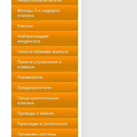
Микропереключатели
Моторы 3-х ходового
клапана
Насосы
Нейтрализация
конденсата
Панели обшивки корпуса
Панели управления и
клавиши
Пневмореле
Предохранители
Предохранительные
клапана
Провода и кабели
Прокладки и уплотнения
Промывка системы