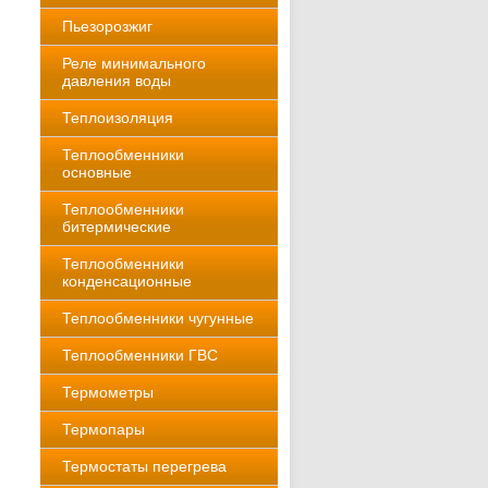
Пьезорозжиг
Реле минимального
давления воды
Теплоизоляция
Теплообменники
основные
Теплообменники
битермические
Теплообменники
конденсационные
Теплообменники чугунные
Теплообменники ГВС
Термометры
Термопары
Термостаты перегрева