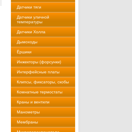
Датчики тяги
Датчики уличной
температуры
Датчики Холла
Дымоходы
Ёршики
Инжекторы (форсунки)
Интерфейсные платы
Клипсы, фиксаторы, скобы
Комнатные термостаты
Краны и вентили
Манометры
Мембраны