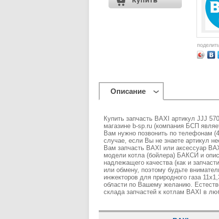
поделит
Описание
Купить запчасть BAXI артикул JJJ 570
магазине b-sp.ru (компания БСП являе
Вам нужно позвонить по телефонам (499
случае, если Вы не знаете артикул 
Вам запчасть BAXI или аксессуар BAX
модели котла (бойлера) БАКСИ и опи
надлежащего качества (как и запчаст
или обмену, поэтому будьте внимате
инжекторов для природного газа 11х1
области по Вашему желанию. Естеств
склада запчастей к котлам BAXI в лю