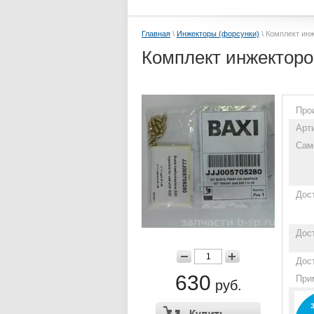
Главная
\
Инжекторы (форсунки)
\ Комплект инж
Комплект инжекторов
Про
Арт
Сам
Дос
Дос
Дос
630
При
руб.