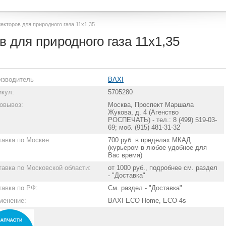
екторов для природного газа 11х1,35
 для природного газа 11х1,35
изводитель
BAXI
икул:
5705280
овывоз:
Москва, Проспект Маршала
Жукова, д. 4 (Агенство
РОСПЕЧАТЬ) - тел.: 8 (499) 519-03-
69; моб. (915) 481-31-32
тавка по Москве:
700 руб. в пределах МКАД
(курьером в любое удобное для
Вас время)
тавка по Московской области:
от 1000 руб., подробнее см. раздел
- "Доставка"
тавка по РФ:
См. раздел - "Доставка"
менение:
BAXI ECO Home, ECO-4s