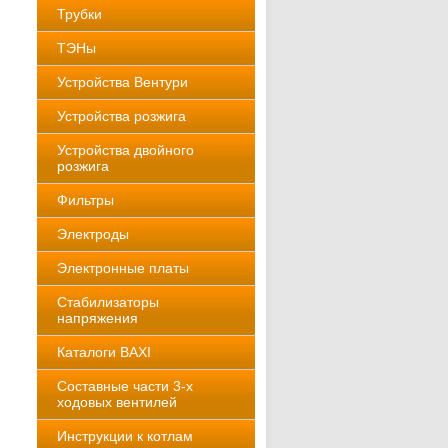
Трубки
ТЭНы
Устройства Вентури
Устройства розжига
Устройства двойного
розжига
Фильтры
Электроды
Электронные платы
Стабилизаторы
напряжения
Каталоги BAXI
Составные части 3-х
ходовых вентилей
Инструкции к котлам