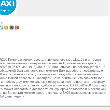
ься
5280 Комплект инжекторов для природного газа 11х1,35 в интернет-
тся региональным складом запчастей BAXI) очень легко - для этого
) 519-03-69, моб. (915) 481-31-32 или написать на boilersp@mail.ru. В
необходимой Вам запчасти, мы поможем Вам подобрать необходимую
I по разрывной схеме, для этого нам понадобится наименование
сание Вашей проблемы. Обращаем Ваше внимание, что запчасти BAXI
и к любому другому котельному оборудованию) не подлежат возврату
льны при самостоятельном подборе артикулов. BAXI 5705280 Комплект
,35 может оперативно доставляться курьером по Москве и Московской
енно Вы всегда можете забрать запчасти BAXI самовывозом с нашего
бой день недели