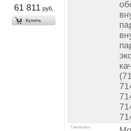
об
61 811
руб.
вн
па
вн
па
эк
ка
(7
71
71
71
71
Самовывоз:
Мо