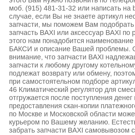
этого Вам нужно позвонить по телефон
моб. (915) 481-31-32 или написать на b
случае, если Вы не знаете артикул н
запчасти, мы поможем Вам подобрат
запчасть BAXI или аксессуар BAXI по 
этого нам понадобится наименование 
БАКСИ и описание Вашей проблемы.
внимание, что запчасти BAXI надлежащ
запчасти к любому другому котельном
подлежат возврату или обмену, поэто
при самостоятельном подборе артику
46 Климатический регулятор для смес
отгружается после поступления денег 
предоставления скан-копии платежног
по Москве и Московской области мож
курьером по Вашему желанию. Естест
забрать запчасти BAXI самовывозом с