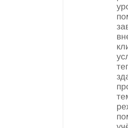
ур
по
за
вн
кл
ус
те
зд
пр
те
ре
по
уч