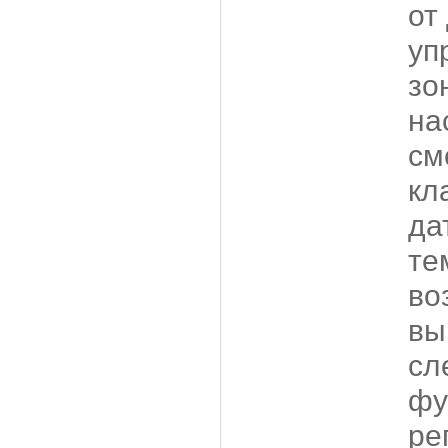
от
уп
зо
на
см
кл
да
те
во
вы
сл
фу
ре