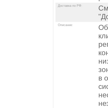
Доставка по РФ:
См
"Д
Описание:
Об
кл
ре
ко
ни
зо
в 
си
не
не