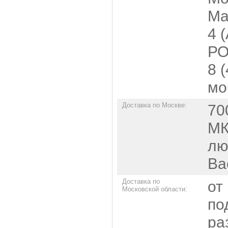
Ма
4 
РО
8 
мо
Доставка по Москве:
70
МК
лю
Ва
Доставка по
от
Московской области:
по
ра