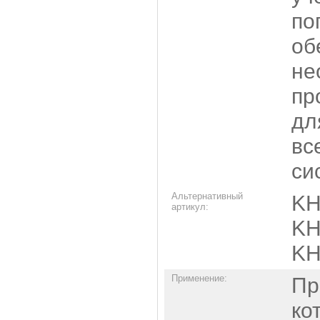
по
об
не
пр
дл
вс
си
Альтернативный
KH
артикул:
KH
KH
Применение:
Пр
ко